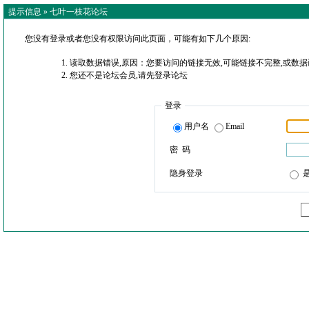
提示信息 »
七叶一枝花论坛
您没有登录或者您没有权限访问此页面，可能有如下几个原因:
读取数据错误,原因：您要访问的链接无效,可能链接不完整,或数据
您还不是论坛会员,请先登录论坛
登录
用户名
Email
密 码
隐身登录