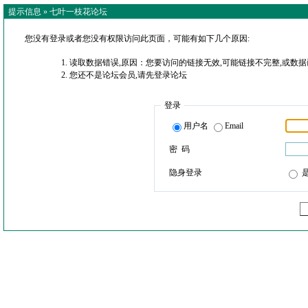
提示信息 »
七叶一枝花论坛
您没有登录或者您没有权限访问此页面，可能有如下几个原因:
读取数据错误,原因：您要访问的链接无效,可能链接不完整,或数据
您还不是论坛会员,请先登录论坛
登录
用户名
Email
密 码
隐身登录