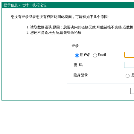
提示信息 »
七叶一枝花论坛
您没有登录或者您没有权限访问此页面，可能有如下几个原因:
读取数据错误,原因：您要访问的链接无效,可能链接不完整,或数据
您还不是论坛会员,请先登录论坛
登录
用户名
Email
密 码
隐身登录