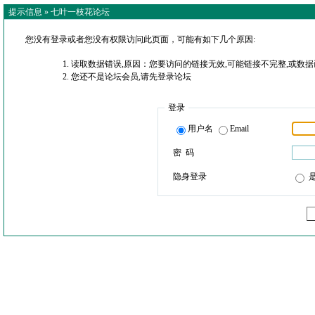
提示信息 »
七叶一枝花论坛
您没有登录或者您没有权限访问此页面，可能有如下几个原因:
读取数据错误,原因：您要访问的链接无效,可能链接不完整,或数据
您还不是论坛会员,请先登录论坛
登录
用户名
Email
密 码
隐身登录