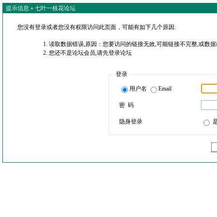
提示信息 »
七叶一枝花论坛
您没有登录或者您没有权限访问此页面，可能有如下几个原因:
读取数据错误,原因：您要访问的链接无效,可能链接不完整,或数据
您还不是论坛会员,请先登录论坛
登录
用户名
Email
密 码
隐身登录