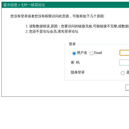
提示信息 »
七叶一枝花论坛
您没有登录或者您没有权限访问此页面，可能有如下几个原因:
读取数据错误,原因：您要访问的链接无效,可能链接不完整,或数据
您还不是论坛会员,请先登录论坛
登录
用户名
Email
密 码
隐身登录