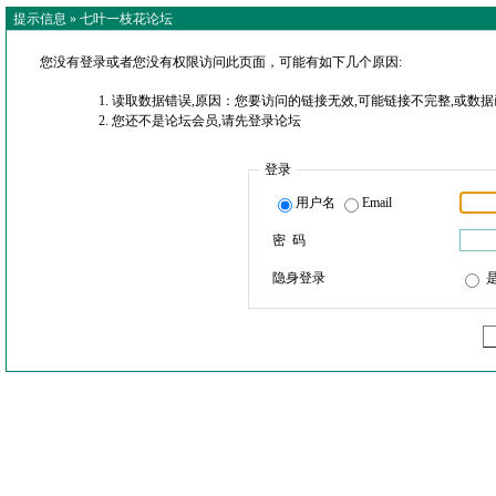
提示信息 »
七叶一枝花论坛
您没有登录或者您没有权限访问此页面，可能有如下几个原因:
读取数据错误,原因：您要访问的链接无效,可能链接不完整,或数据
您还不是论坛会员,请先登录论坛
登录
用户名
Email
密 码
隐身登录