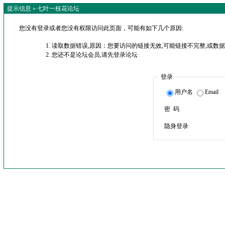
提示信息 »
七叶一枝花论坛
您没有登录或者您没有权限访问此页面，可能有如下几个原因:
读取数据错误,原因：您要访问的链接无效,可能链接不完整,或数据
您还不是论坛会员,请先登录论坛
登录
用户名
Email
密 码
隐身登录