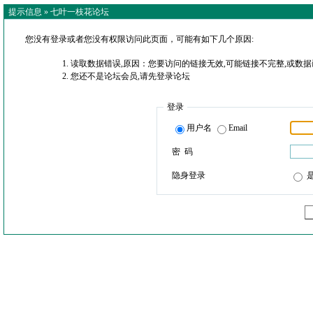
提示信息 »
七叶一枝花论坛
您没有登录或者您没有权限访问此页面，可能有如下几个原因:
读取数据错误,原因：您要访问的链接无效,可能链接不完整,或数据
您还不是论坛会员,请先登录论坛
登录
用户名
Email
密 码
隐身登录