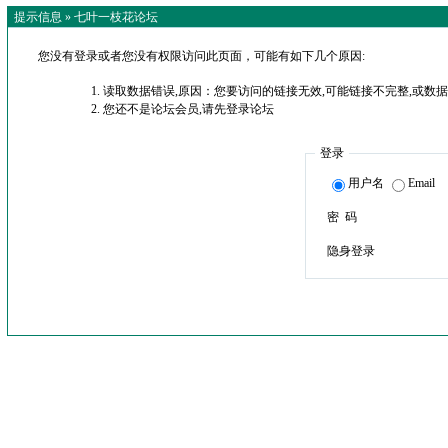
提示信息 »
七叶一枝花论坛
您没有登录或者您没有权限访问此页面，可能有如下几个原因:
读取数据错误,原因：您要访问的链接无效,可能链接不完整,或数据
您还不是论坛会员,请先登录论坛
登录
用户名
Email
密 码
隐身登录