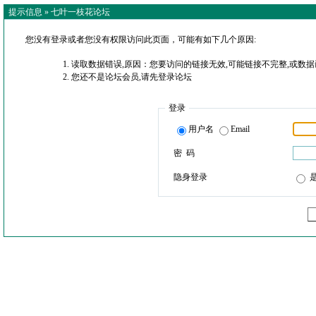
提示信息 »
七叶一枝花论坛
您没有登录或者您没有权限访问此页面，可能有如下几个原因:
读取数据错误,原因：您要访问的链接无效,可能链接不完整,或数据
您还不是论坛会员,请先登录论坛
登录
用户名
Email
密 码
隐身登录