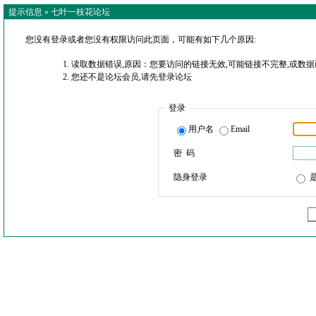
提示信息 »
七叶一枝花论坛
您没有登录或者您没有权限访问此页面，可能有如下几个原因:
读取数据错误,原因：您要访问的链接无效,可能链接不完整,或数据
您还不是论坛会员,请先登录论坛
登录
用户名
Email
密 码
隐身登录