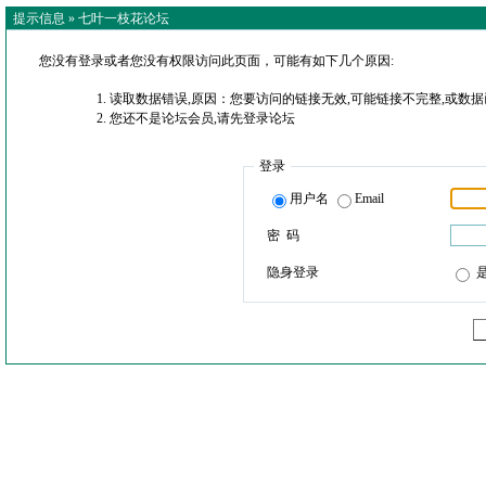
提示信息 »
七叶一枝花论坛
您没有登录或者您没有权限访问此页面，可能有如下几个原因:
读取数据错误,原因：您要访问的链接无效,可能链接不完整,或数据
您还不是论坛会员,请先登录论坛
登录
用户名
Email
密 码
隐身登录