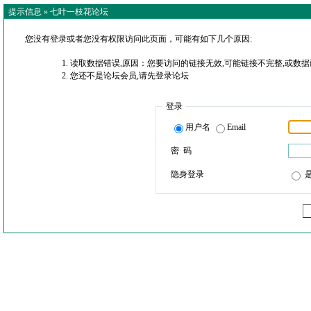
提示信息 »
七叶一枝花论坛
您没有登录或者您没有权限访问此页面，可能有如下几个原因:
读取数据错误,原因：您要访问的链接无效,可能链接不完整,或数据
您还不是论坛会员,请先登录论坛
登录
用户名
Email
密 码
隐身登录