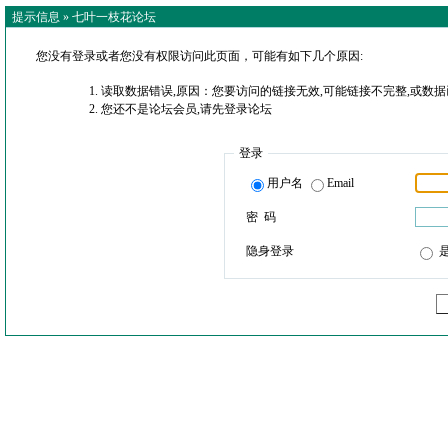
提示信息 »
七叶一枝花论坛
您没有登录或者您没有权限访问此页面，可能有如下几个原因:
读取数据错误,原因：您要访问的链接无效,可能链接不完整,或数据
您还不是论坛会员,请先登录论坛
登录
用户名
Email
密 码
隐身登录