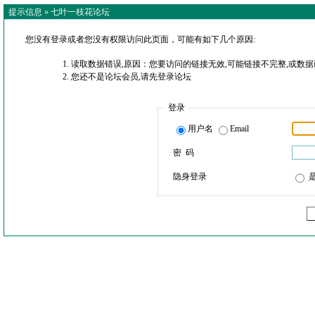
提示信息 »
七叶一枝花论坛
您没有登录或者您没有权限访问此页面，可能有如下几个原因:
读取数据错误,原因：您要访问的链接无效,可能链接不完整,或数据
您还不是论坛会员,请先登录论坛
登录
用户名
Email
密 码
隐身登录