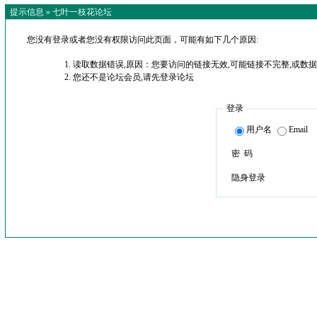
提示信息 »
七叶一枝花论坛
您没有登录或者您没有权限访问此页面，可能有如下几个原因:
读取数据错误,原因：您要访问的链接无效,可能链接不完整,或数据
您还不是论坛会员,请先登录论坛
登录
用户名
Email
密 码
隐身登录