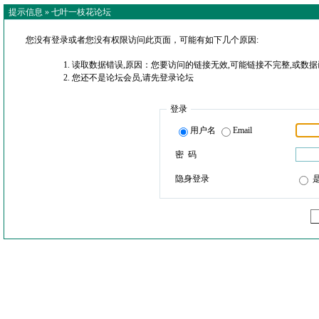
提示信息 »
七叶一枝花论坛
您没有登录或者您没有权限访问此页面，可能有如下几个原因:
读取数据错误,原因：您要访问的链接无效,可能链接不完整,或数据
您还不是论坛会员,请先登录论坛
登录
用户名
Email
密 码
隐身登录