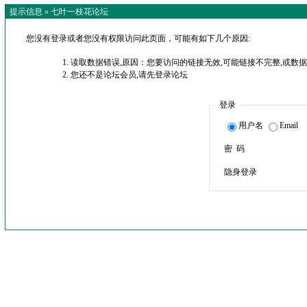
提示信息 »
七叶一枝花论坛
您没有登录或者您没有权限访问此页面，可能有如下几个原因:
读取数据错误,原因：您要访问的链接无效,可能链接不完整,或数据
您还不是论坛会员,请先登录论坛
登录
用户名
Email
密 码
隐身登录