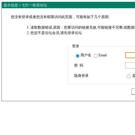
提示信息 »
七叶一枝花论坛
您没有登录或者您没有权限访问此页面，可能有如下几个原因:
读取数据错误,原因：您要访问的链接无效,可能链接不完整,或数据
您还不是论坛会员,请先登录论坛
登录
用户名
Email
密 码
隐身登录