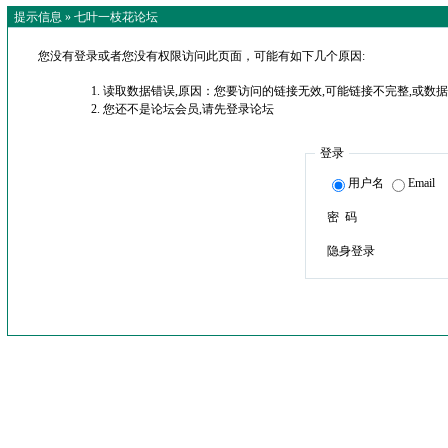
提示信息 »
七叶一枝花论坛
您没有登录或者您没有权限访问此页面，可能有如下几个原因:
读取数据错误,原因：您要访问的链接无效,可能链接不完整,或数据
您还不是论坛会员,请先登录论坛
登录
用户名
Email
密 码
隐身登录