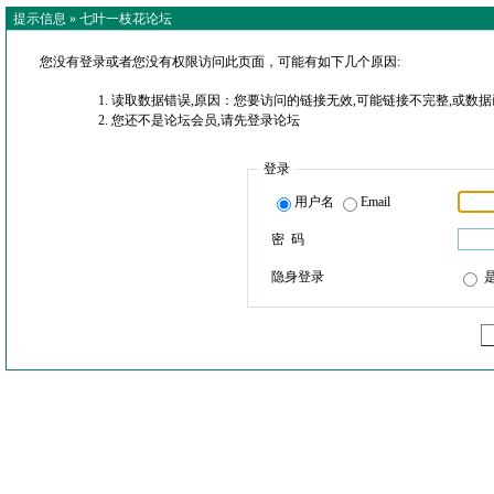
提示信息 »
七叶一枝花论坛
您没有登录或者您没有权限访问此页面，可能有如下几个原因:
读取数据错误,原因：您要访问的链接无效,可能链接不完整,或数据
您还不是论坛会员,请先登录论坛
登录
用户名
Email
密 码
隐身登录