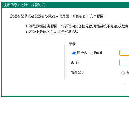
提示信息 »
七叶一枝花论坛
您没有登录或者您没有权限访问此页面，可能有如下几个原因:
读取数据错误,原因：您要访问的链接无效,可能链接不完整,或数据
您还不是论坛会员,请先登录论坛
登录
用户名
Email
密 码
隐身登录