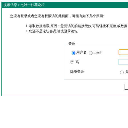
提示信息 »
七叶一枝花论坛
您没有登录或者您没有权限访问此页面，可能有如下几个原因:
读取数据错误,原因：您要访问的链接无效,可能链接不完整,或数据
您还不是论坛会员,请先登录论坛
登录
用户名
Email
密 码
隐身登录