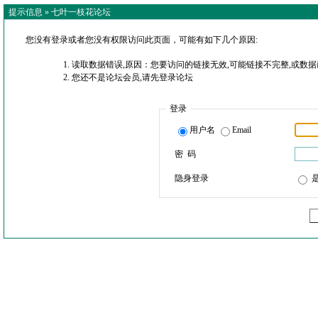
提示信息 »
七叶一枝花论坛
您没有登录或者您没有权限访问此页面，可能有如下几个原因:
读取数据错误,原因：您要访问的链接无效,可能链接不完整,或数据
您还不是论坛会员,请先登录论坛
登录
用户名
Email
密 码
隐身登录