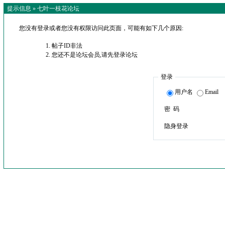
提示信息 »
七叶一枝花论坛
您没有登录或者您没有权限访问此页面，可能有如下几个原因:
帖子ID非法
您还不是论坛会员,请先登录论坛
登录
用户名
Email
密 码
隐身登录