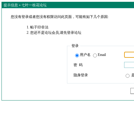
提示信息 »
七叶一枝花论坛
您没有登录或者您没有权限访问此页面，可能有如下几个原因:
帖子ID非法
您还不是论坛会员,请先登录论坛
登录
用户名
Email
密 码
隐身登录