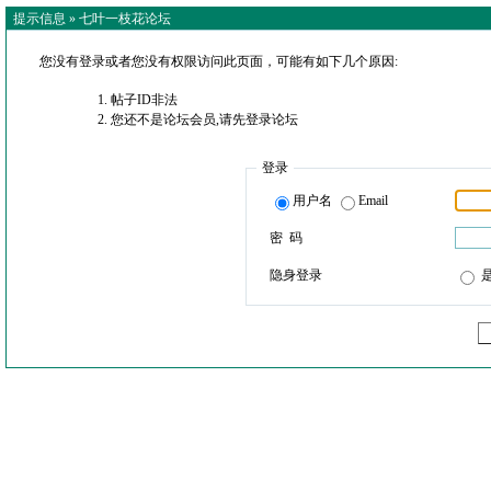
提示信息 »
七叶一枝花论坛
您没有登录或者您没有权限访问此页面，可能有如下几个原因:
帖子ID非法
您还不是论坛会员,请先登录论坛
登录
用户名
Email
密 码
隐身登录