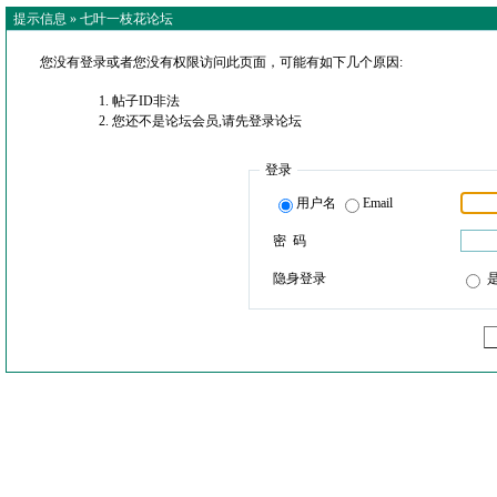
提示信息 »
七叶一枝花论坛
您没有登录或者您没有权限访问此页面，可能有如下几个原因:
帖子ID非法
您还不是论坛会员,请先登录论坛
登录
用户名
Email
密 码
隐身登录