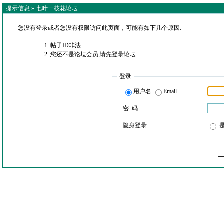
提示信息 »
七叶一枝花论坛
您没有登录或者您没有权限访问此页面，可能有如下几个原因:
帖子ID非法
您还不是论坛会员,请先登录论坛
登录
用户名
Email
密 码
隐身登录