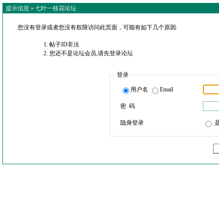
提示信息 »
七叶一枝花论坛
您没有登录或者您没有权限访问此页面，可能有如下几个原因:
帖子ID非法
您还不是论坛会员,请先登录论坛
登录
用户名
Email
密 码
隐身登录