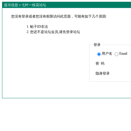
提示信息 »
七叶一枝花论坛
您没有登录或者您没有权限访问此页面，可能有如下几个原因:
帖子ID非法
您还不是论坛会员,请先登录论坛
登录
用户名
Email
密 码
隐身登录