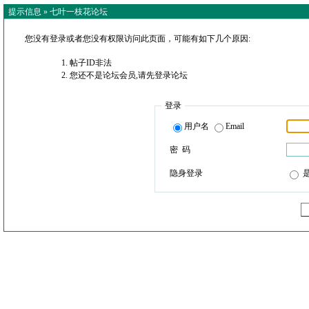
提示信息 »
七叶一枝花论坛
您没有登录或者您没有权限访问此页面，可能有如下几个原因:
帖子ID非法
您还不是论坛会员,请先登录论坛
登录
用户名
Email
密 码
隐身登录