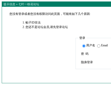
提示信息 »
七叶一枝花论坛
您没有登录或者您没有权限访问此页面，可能有如下几个原因:
帖子ID非法
您还不是论坛会员,请先登录论坛
登录
用户名
Email
密 码
隐身登录