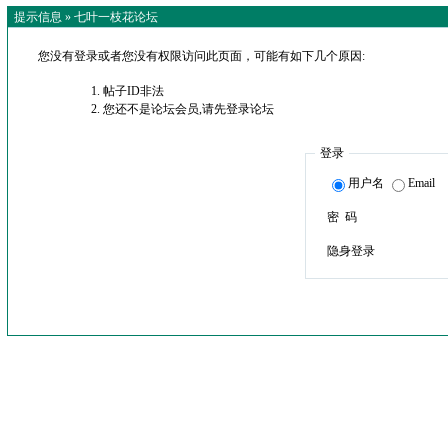
提示信息 »
七叶一枝花论坛
您没有登录或者您没有权限访问此页面，可能有如下几个原因:
帖子ID非法
您还不是论坛会员,请先登录论坛
登录
用户名
Email
密 码
隐身登录