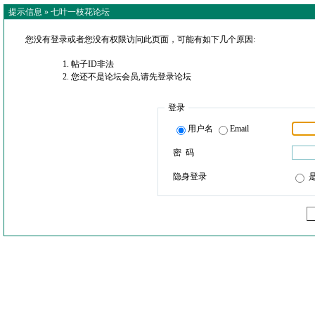
提示信息 »
七叶一枝花论坛
您没有登录或者您没有权限访问此页面，可能有如下几个原因:
帖子ID非法
您还不是论坛会员,请先登录论坛
登录
用户名
Email
密 码
隐身登录