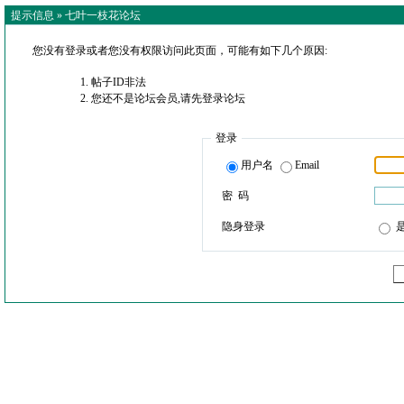
提示信息 »
七叶一枝花论坛
您没有登录或者您没有权限访问此页面，可能有如下几个原因:
帖子ID非法
您还不是论坛会员,请先登录论坛
登录
用户名
Email
密 码
隐身登录