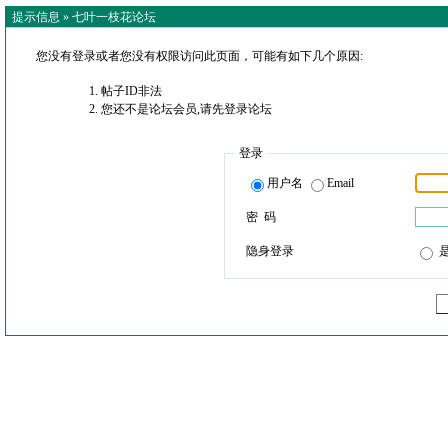
提示信息 »
七叶一枝花论坛
您没有登录或者您没有权限访问此页面，可能有如下几个原因:
帖子ID非法
您还不是论坛会员,请先登录论坛
登录
用户名
Email
密 码
隐身登录