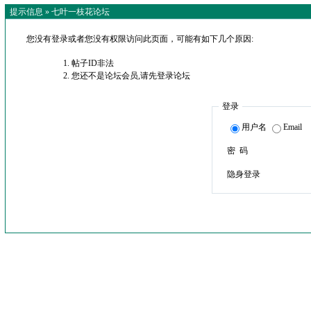
提示信息 »
七叶一枝花论坛
您没有登录或者您没有权限访问此页面，可能有如下几个原因:
帖子ID非法
您还不是论坛会员,请先登录论坛
登录
用户名
Email
密 码
隐身登录