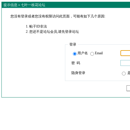
提示信息 »
七叶一枝花论坛
您没有登录或者您没有权限访问此页面，可能有如下几个原因:
帖子ID非法
您还不是论坛会员,请先登录论坛
登录
用户名
Email
密 码
隐身登录