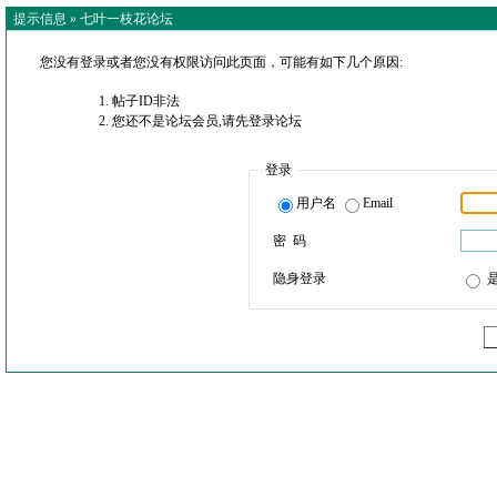
提示信息 »
七叶一枝花论坛
您没有登录或者您没有权限访问此页面，可能有如下几个原因:
帖子ID非法
您还不是论坛会员,请先登录论坛
登录
用户名
Email
密 码
隐身登录