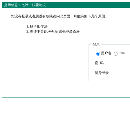
提示信息 »
七叶一枝花论坛
您没有登录或者您没有权限访问此页面，可能有如下几个原因:
帖子ID非法
您还不是论坛会员,请先登录论坛
登录
用户名
Email
密 码
隐身登录