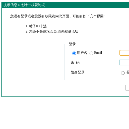
提示信息 »
七叶一枝花论坛
您没有登录或者您没有权限访问此页面，可能有如下几个原因:
帖子ID非法
您还不是论坛会员,请先登录论坛
登录
用户名
Email
密 码
隐身登录