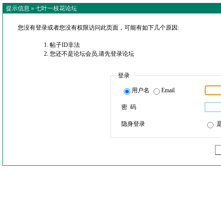
提示信息 »
七叶一枝花论坛
您没有登录或者您没有权限访问此页面，可能有如下几个原因:
帖子ID非法
您还不是论坛会员,请先登录论坛
登录
用户名
Email
密 码
隐身登录