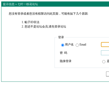
提示信息 »
七叶一枝花论坛
您没有登录或者您没有权限访问此页面，可能有如下几个原因:
帖子ID非法
您还不是论坛会员,请先登录论坛
登录
用户名
Email
密 码
隐身登录