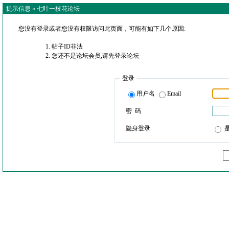
提示信息 »
七叶一枝花论坛
您没有登录或者您没有权限访问此页面，可能有如下几个原因:
帖子ID非法
您还不是论坛会员,请先登录论坛
登录
用户名
Email
密 码
隐身登录