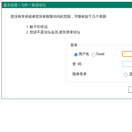
提示信息 »
七叶一枝花论坛
您没有登录或者您没有权限访问此页面，可能有如下几个原因:
帖子ID非法
您还不是论坛会员,请先登录论坛
登录
用户名
Email
密 码
隐身登录