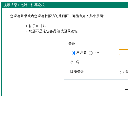
提示信息 »
七叶一枝花论坛
您没有登录或者您没有权限访问此页面，可能有如下几个原因:
帖子ID非法
您还不是论坛会员,请先登录论坛
登录
用户名
Email
密 码
隐身登录