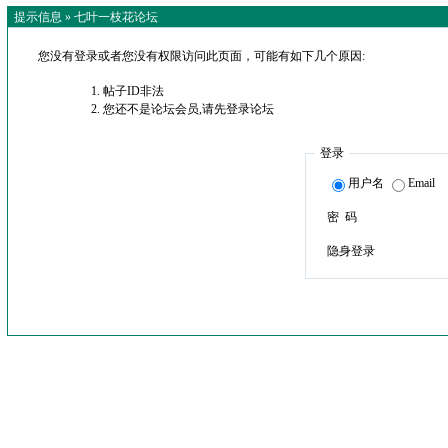
提示信息 »
七叶一枝花论坛
您没有登录或者您没有权限访问此页面，可能有如下几个原因:
帖子ID非法
您还不是论坛会员,请先登录论坛
登录
用户名
Email
密 码
隐身登录