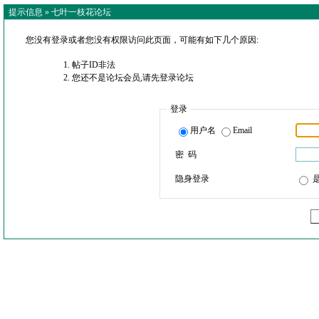
提示信息 »
七叶一枝花论坛
您没有登录或者您没有权限访问此页面，可能有如下几个原因:
帖子ID非法
您还不是论坛会员,请先登录论坛
登录
用户名
Email
密 码
隐身登录